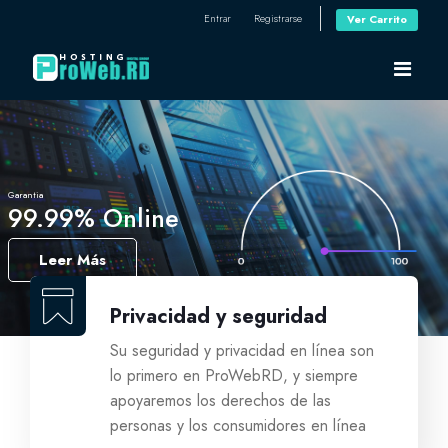
Entrar
Registrarse
Ver Carrito
Área de Clientes
Garantia
Tienda
99.99% Online
Leer Más
Anuncios
Ver Todos
Privacidad y seguridad
Preguntas Frecuentes - FAQ
Shared Hosting
Su seguridad y privacidad en línea son
lo primero en ProWebRD, y siempre
Estado de la Red
Certificado de segurida SSL
apoyaremos los derechos de las
personas y los consumidores en línea
Contáctenos
Hosting Vps